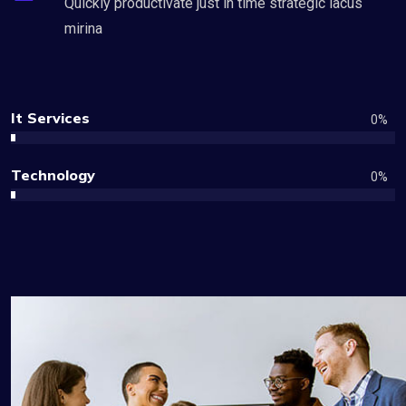
Quickly productivate just in time strategic lacus
mirina
It Services
0
%
Technology
0
%